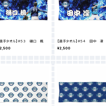
【選手タオル】＃５３ 樋口 楓
【選手タオル】＃５４ 田中 凜
2,500
¥2,500