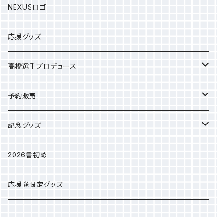
NEXUSロゴ
応援グッズ
高橋選手プロデュース
選手タオル
予約販売
応援グッズ
カレンダー
記念グッズ
アパレル
2025年クラブ選手権
2026書初め
選手別Sサイズ巾着
応援隊限定グッズ