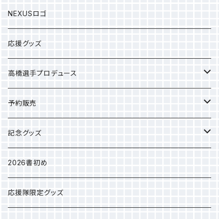
NEXUSロゴ
応援グッズ
高橋選手プロデュース
選手タオル
予約販売
応援グッズ
カレンダー
記念グッズ
アパレル
2025年クラブ選手権
2026書初め
選手別Sサイズ巾着
応援隊限定グッズ