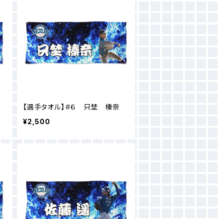
【選手タオル】＃６ 只埜 榛奈
¥2,500