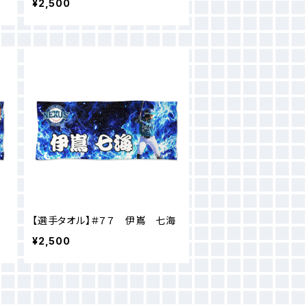
¥2,500
【選手タオル】＃７７ 伊嶌 七海
¥2,500