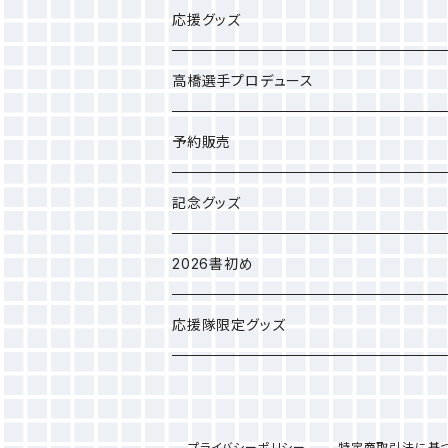
応援グッズ
高橋選手プロデュース
選手タオル
予約販売
応援グッズ
カレンダー
記念グッズ
アパレル
2025年クラブ選手権
2026書初め
選手別Sサイズ巾着
応援隊限定グッズ
プライバシーポリシー
特定商取引法に基