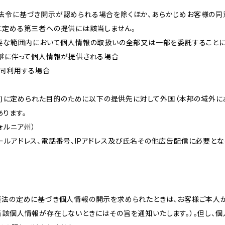
法令に基づき開示が認められる場合を除くほか、あらかじめお客様の同
に定める第三者への提供には該当しません。
必要な範囲内において個人情報の取扱いの全部又は一部を委託すること
承継に伴って個人情報が提供される場合
共同利用する場合
的(3)に定められた目的のために以下の提供先に対して外国（本邦の域外
ります。
リフォルニア州）
ールアドレス、電話番号、IPアドレス及び氏名その他広告配信に必要と
護法の定めに基づき個人情報の開示を求められたときは、お客様ご本人
当該個人情報が存在しないときにはその旨を通知いたします。）。但し、