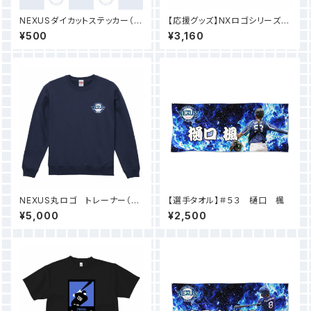
NEXUSダイカットステッカー（3
【応援グッズ】NXロゴシリーズ
枚）
『ジェットキャップ』
¥500
¥3,160
NEXUS丸ロゴ トレーナー（イ
【選手タオル】＃５３ 樋口 楓
ンディゴ）
¥5,000
¥2,500