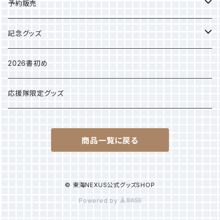
選手タオル
予約販売
応援グッズ
カレンダー
記念グッズ
アパレル
2025年クラブ選手権
2026書初め
選手別Sサイズ巾着
応援隊限定グッズ
商品一覧に戻る
© 東海NEXUS公式グッズSHOP
Powered by