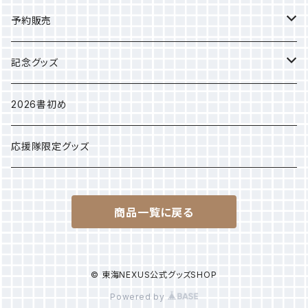
選手タオル
予約販売
応援グッズ
カレンダー
記念グッズ
アパレル
2025年クラブ選手権
2026書初め
選手別Sサイズ巾着
応援隊限定グッズ
商品一覧に戻る
© 東海NEXUS公式グッズSHOP
Powered by