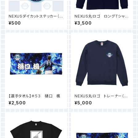
NEXUSダイカットステッカー（3
NEXUS丸ロゴ ロングTシャツ
枚）
（ネイビー）
¥500
¥3,500
【選手タオル】＃５３ 樋口 楓
NEXUS丸ロゴ トレーナー（イ
ンディゴ）
¥2,500
¥5,000