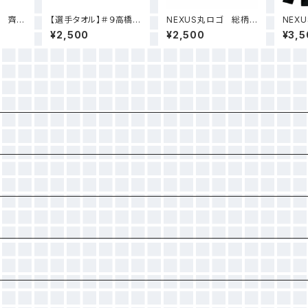
４ 齊
【選手タオル】＃９高橋
NEXUS丸ロゴ 総柄デ
NEX
咲耶
ザインタオル（ブルー）
ドライ
¥2,500
¥2,500
¥3,5
ク）