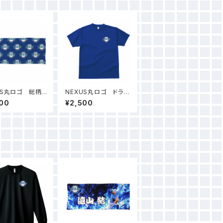
US丸ロゴ 総柄デ
NEXUS丸ロゴ ドライ
タオル（ブルー）
Tシャツ（ジャパンブル
00
¥2,500
ー）