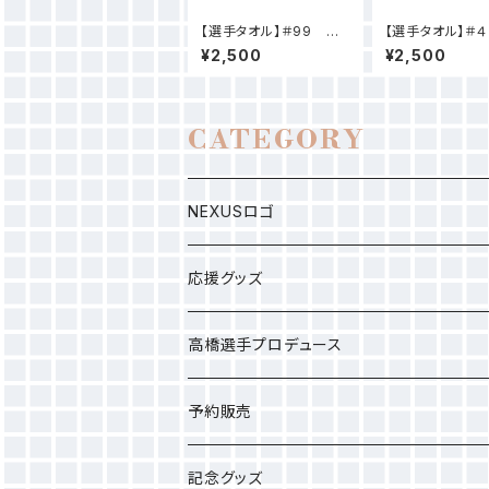
【選手タオル】＃99 野
【選手タオル】＃
下 華鈴
藤 千夏
¥2,500
¥2,500
CATEGORY
NEXUSロゴ
応援グッズ
高橋選手プロデュース
選手タオル
予約販売
応援グッズ
カレンダー
記念グッズ