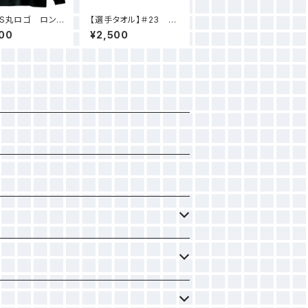
US丸ロゴ ロング
【選手タオル】＃23 遠
Tシャツ（ブラッ
山 結
00
¥2,500