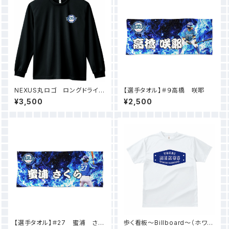
NEXUS丸ロゴ ロングドライT
【選手タオル】＃９高橋 咲耶
シャツ（ブラック）
¥3,500
¥2,500
【選手タオル】＃27 蜜浦 さく
歩く看板〜Billboard〜（ホワイ