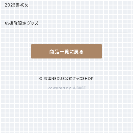
アパレル
2025年クラブ選手権
2026書初め
選手別Sサイズ巾着
応援隊限定グッズ
商品一覧に戻る
© 東海NEXUS公式グッズSHOP
Powered by