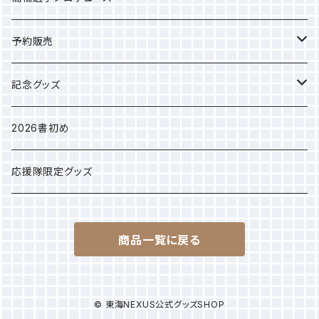
選手タオル
予約販売
応援グッズ
カレンダー
記念グッズ
アパレル
2025年クラブ選手権
2026書初め
選手別Sサイズ巾着
応援隊限定グッズ
商品一覧に戻る
© 東海NEXUS公式グッズSHOP