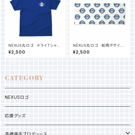
NEXUS丸ロゴ ドライTシャツ
NEXUS丸ロゴ 総柄デザイン
（ジャパンブルー）
タオル
¥2,500
¥2,500
CATEGORY
NEXUSロゴ
応援グッズ
高橋選手プロデュース