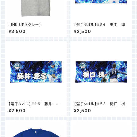
LINK UP!（グレー）
【選手タオル】＃５４ 田中 凜
¥3,500
¥2,500
【選手タオル】＃１６ 藤井 亜
【選手タオル】＃５３ 樋口 楓
子
¥2,500
¥2,500