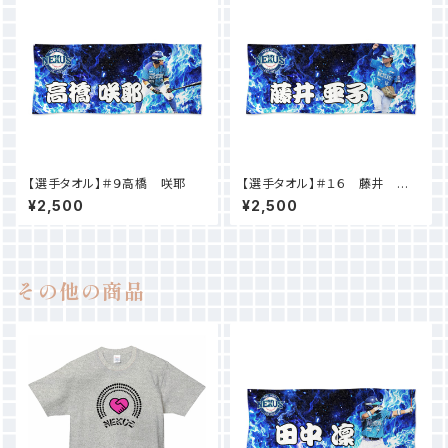
【選手タオル】＃９高橋 咲耶
【選手タオル】＃１６ 藤井 亜
子
¥2,500
¥2,500
その他の商品