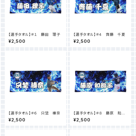
【選手タオル】＃１ 藤田 理子
【選手タオル】＃４ 齊藤 千夏
¥2,500
¥2,500
【選手タオル】＃６ 只埜 榛奈
【選手タオル】＃８ 藤原 和那
子
¥2,500
¥2,500